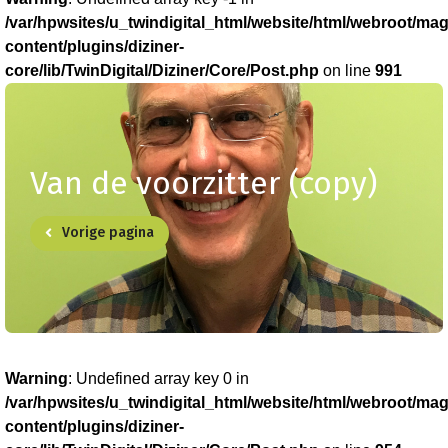
/var/hpwsites/u_twindigital_html/website/html/webroot/mag
content/plugins/diziner-
core/lib/TwinDigital/Diziner/Core/Post.php
on line
991
Van de voorzitter (copy)
Vorige pagina
Warning
: Undefined array key 0 in
/var/hpwsites/u_twindigital_html/website/html/webroot/mag
content/plugins/diziner-