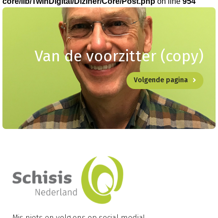
core/lib/TwinDigital/Diziner/Core/Post.php
on line
954
Van de voorzitter (copy)
Volgende pagina
Mis niets en volg ons op social media!