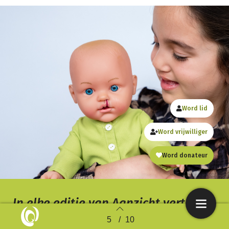
Word lid
Word vrijwilliger
Word donateur
In elke editie van Aanzicht vertelt
een kind, jongere of volwassene met
5
/
10
Back to index