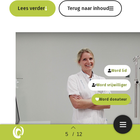
Lees verder
Terug naar inhoud
Word lid
Word vrijwilliger
Word donateur
5
/
12
Back to index