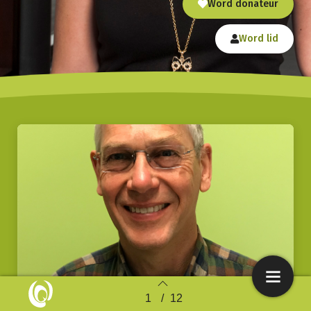
Word donateur
Word lid
1
/
12
Back to index